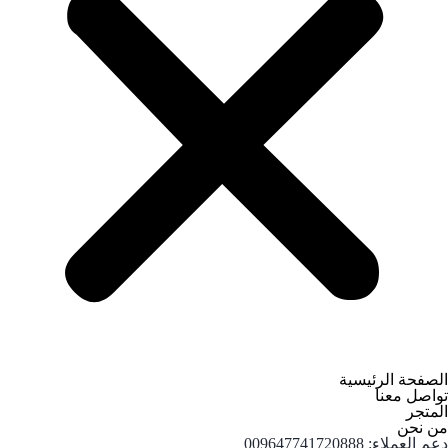
الصفحة الرئيسية
تواصل معنا
المتجر
من نحن
دعم العملاء: 009647741720888