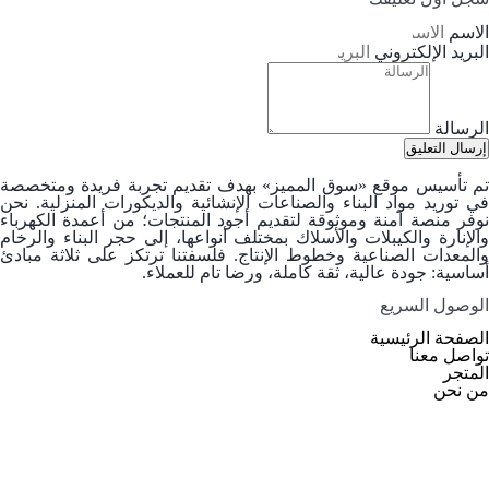
الاسم
البريد الإلكتروني
الرسالة
إرسال التعليق
م تأسيس موقع
«سوق المميز»
بهدف تقديم تجربة فريدة ومتخصصة
في توريد
مواد البناء والصناعات الإنشائية والديكورات المنزلية
. نحن
وفر منصة آمنة وموثوقة لتقديم أجود المنتجات؛ من
أعمدة الكهرباء
والإنارة
و
الكيبلات والأسلاك
بمختلف أنواعها، إلى
حجر البناء والرخام
والمعدات الصناعية وخطوط الإنتاج. فلسفتنا ترتكز على ثلاثة مبادئ
أساسية: جودة عالية، ثقة كاملة، ورضا تام للعملاء.
الوصول السریع
الصفحة الرئيسية
تواصل معنا
المتجر
من نحن