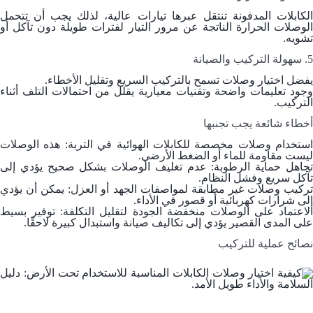
الكابلات المدفونة تنتقل عبرها تيارات عالية، لذلك يجب أن تتحمل
الوصلات الحرارة الناتجة عن مرور التيار لفترات طويلة دون تآكل أو
تشويه.
5. سهولة التركيب والصيانة
يفضل اختيار وصلات تسمح بالتركيب السريع وتقليل الأخطاء.
وجود تعليمات واضحة وتقنيات معيارية يقلل من احتمالات التلف أثناء
التركيب.
أخطاء شائعة يجب تجنبها
استخدام وصلات مخصصة للكابلات الهوائية في التربة: هذه الوصلات
ليست مقاومة للماء أو الضغط الأرضي.
تجاهل حماية الرطوبة: عدم تغليف الوصلات بشكل صحيح يؤدي إلى
تآكل سريع وفشل النظام.
تركيب وصلات غير مطابقة لمواصفات الجهد أو العزل: يمكن أن يؤدي
إلى شرارات كهربائية أو قصور في الأداء.
الاعتماد على الوصلات منخفضة الجودة لتقليل التكلفة: توفير بسيط
على المدى القصير يؤدي إلى تكاليف صيانة واستبدال كبيرة لاحقًا.
نصائح عملية للتركيب