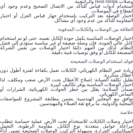
وصلات Heat-Shrink والراتنجية.
استخدام أدوات قياس للتأكد من الاتصال الصحيح وعدم وجود أي
انقطاع في الموصلات.
اختبار الوصلة بعد التركيب باستخدام جهاز قياس العزل أو اختبار
المقاومة للتأكد من عدم وجود أي مشاكل.
العلاقة بين الوصلات والكابلات المدفونة
اختيار الوصلات المناسبة يكمل جودة الكابل نفسه. حتى لو تم استخدام
كابل عالي الجودة، فإن وصلة ضعيفة أو غير مناسبة ستؤدي إلى فشل
النظام. لذلك من المهم دائمًا اختيار الوصلات من نفس الشركة
المصنعة للكابل أو وفق توصيات فنية دقيقة.
فوائد استخدام الوصلات الصحيحة
يادة عمر النظام الكهربائي
: الكابلات تعمل بكفاءة لفترة أطول دون
أعطال متكررة.
قليل تكلفة الصيانة
: إصلاح الأعطال تحت الأرض صعب ومكلف، لذا
اختيار الوصلات المناسبة يوفر تكاليف كبيرة.
ضمان السلامة
: يقلل من خطر الحوادث الكهربائية، الشرارات أو
التماس الكهربائي.
وافق مع المعايير الهندسية
: يضمن مطابقة المشروع للمواصفات
المحلية والدولية، ما يرفع ثقة العملاء والمهندسين.
خلاصة
اختيار وصلات الكابلات للاستخدام تحت الأرض عملية حساسة تتطلب
مراعاة عوامل متعددة: نوع الكابل، مقاومة الرطوبة، التحمل
الميكانيكي، الحرارة، وسهولة التركيب. الوصلات الصحيحة تضمن أداءً