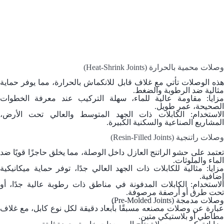
وصلات محمية بالحرارة (Heat-Shrink Joints)
هذه الوصلات تأتي مع غلاف قابل للانكماش بالحرارة، مما يوفر حماية
مثالية ضد الرطوبة والضغط.
مزايا: مقاومة عالية للماء، سهلة التركيب عند معرفة الخطوات
الصحيحة، عمر طويل.
الاستخدام: الكابلات ذات الجهد المتوسط والعالي تحت الأرض،
المشاريع الصناعية والسكنية الكبيرة.
وصلات راتنجية (Resin-Filled Joints)
تعتمد على حشو الراتنج العازل داخل الوصلة، مما يخلق حاجزًا قويًا ضد
الماء والملوثات.
مزايا: مثالية للكابلات ذات الجهد العالي جدًا، توفر حماية ميكانيكية
إضافية.
الاستخدام: الكابلات المدفونة في مناطق ذات رطوبة عالية جدًا، أو
تحت طرق أو أرصفة مرصوفة.
وصلات مدمجة (Pre-Molded Joints)
عبارة عن وصلات مصنعه مسبقًا بأبعاد دقيقة لكل نوع كابل، مع غلاف
مطاطي أو بلاستيكي متين.