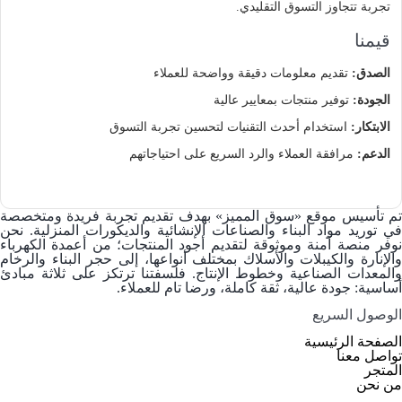
تجربة تتجاوز التسوق التقليدي.
قيمنا
الصدق:
تقديم معلومات دقيقة وواضحة للعملاء
الجودة:
توفير منتجات بمعايير عالية
الابتكار:
استخدام أحدث التقنيات لتحسين تجربة التسوق
الدعم:
مرافقة العملاء والرد السريع على احتياجاتهم
م تأسيس موقع
«سوق المميز»
بهدف تقديم تجربة فريدة ومتخصصة
في توريد
مواد البناء والصناعات الإنشائية والديكورات المنزلية
. نحن
وفر منصة آمنة وموثوقة لتقديم أجود المنتجات؛ من
أعمدة الكهرباء
والإنارة
و
الكيبلات والأسلاك
بمختلف أنواعها، إلى
حجر البناء والرخام
والمعدات الصناعية وخطوط الإنتاج. فلسفتنا ترتكز على ثلاثة مبادئ
أساسية: جودة عالية، ثقة كاملة، ورضا تام للعملاء.
الوصول السریع
الصفحة الرئيسية
تواصل معنا
المتجر
من نحن