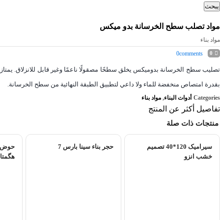
يبحث
مواد تصلب سطح الخرسانة بدو میکس
مواد بناء
0
comments
0
تصليب سطح الخرسانة بدومیکس يخلق سطحًا مصقولًا ناعمًا وغير قابل للانزلاق. يمتاز
بقدرة امتصاص منخفضة للماء ولا داعي لتطبيق الطبقة النهائية من سطح الخرسانة.
Categories
أدوات البناء
,
مواد بناء
تفاصيل أكثر عن المنتج
منتجات ذات صلة
سیرامیک 120*40 تصمیم
حجر بناء سينا ​​بارس 7
حوض غ
خشب انزو
هگمتان