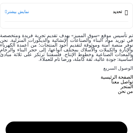
تحديد
نمایش بیشتر
م تأسيس موقع
«سوق المميز»
بهدف تقديم تجربة فريدة ومتخصصة
في توريد
مواد البناء والصناعات الإنشائية والديكورات المنزلية
. نحن
وفر منصة آمنة وموثوقة لتقديم أجود المنتجات؛ من
أعمدة الكهرباء
والإنارة
و
الكيبلات والأسلاك
بمختلف أنواعها، إلى
حجر البناء والرخام
والمعدات الصناعية وخطوط الإنتاج. فلسفتنا ترتكز على ثلاثة مبادئ
أساسية: جودة عالية، ثقة كاملة، ورضا تام للعملاء.
الوصول السریع
الصفحة الرئيسية
تواصل معنا
المتجر
من نحن