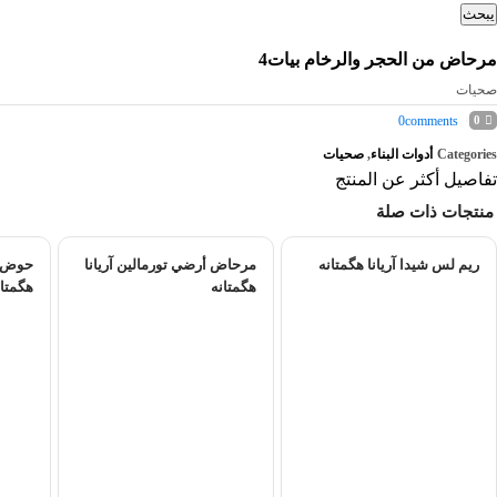
يبحث
مرحاض من الحجر والرخام بیات4
صحیات
0
comments
0
Categories
أدوات البناء
,
صحیات
تفاصيل أكثر عن المنتج
منتجات ذات صلة
ریم لس شیدا آریانا هگمتانه
مرحاض أرضي تورمالین آریانا
حوض غس
هگمتانه
هگمتان