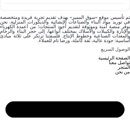
م تأسيس موقع
«سوق المميز»
بهدف تقديم تجربة فريدة ومتخصصة
في توريد
مواد البناء والصناعات الإنشائية والديكورات المنزلية
. نحن
وفر منصة آمنة وموثوقة لتقديم أجود المنتجات؛ من
أعمدة الكهرباء
والإنارة
و
الكيبلات والأسلاك
بمختلف أنواعها، إلى
حجر البناء والرخام
والمعدات الصناعية وخطوط الإنتاج. فلسفتنا ترتكز على ثلاثة مبادئ
أساسية: جودة عالية، ثقة كاملة، ورضا تام للعملاء.
الوصول السریع
الصفحة الرئيسية
تواصل معنا
المتجر
من نحن