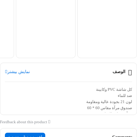
الوصف
نمایش بیشتر
كل شاشة PVC وكابينة
ضد للماء
لون 21 بجودة عالية ومقاومة
صندوق مرآة مقاس 60 * 60
مرآة مضادة للبخار
Feedback about this product
<!–09126888756–>