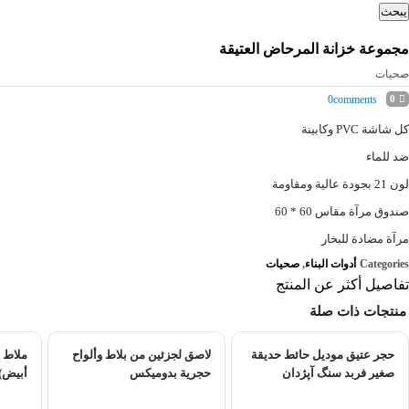
يبحث
مجموعة خزانة المرحاض العتيقة
صحیات
0
comments
0
كل شاشة PVC وكابينة
ضد للماء
لون 21 بجودة عالية ومقاومة
صندوق مرآة مقاس 60 * 60
مرآة مضادة للبخار
Categories
أدوات البناء
,
صحیات
تفاصيل أكثر عن المنتج
منتجات ذات صلة
حجر عتيق موديل حائط حديقة
لاصق لجزئين من بلاط وألواح
ملاط 
صغير فربد سنگ آپژدان
حجرية بدوميكس
أبيض)