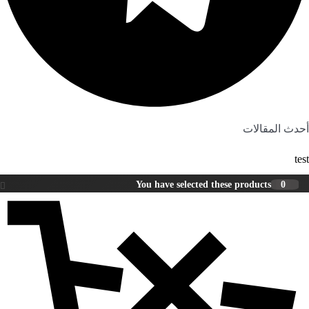
بالاست.
7-کابینت‌ فلزی
کابینت‌های تماما فلزی این روزها دیگر استفاده نمی‌شوند
و فقط آن دسته از کابینت‌های فلزی که دارای ظاهری شیک و مدرن هستند
و از جنس استیل ساخته‌شده‌اند، هنوز رواج دارند.
أحدث المقالات
گاهی هم اسکلت کابینت از فلز و درب‌های آن از ام‌دی‌اف ساخته می‌شود. تنها
مزیت این کابینت‌ها ارزان بودن آن‌هاست.
test
کابینت‌های فلزی معمولا بعد از مدتی رنگ‌شان می‌رود
You have selected these products
0
و نیاز به رنگ‌آمیزی مجدد دارند
. همچنین زنگ‌زدگی آن‌ها در مواجهه با رطوبت و سروصدای زیاد هنگام باز و
بسته کردن درب‌ها
، از جمله مشکلات این کابینت‌ها است.
اثر انگشت نیز به راحتی بر روی استیل به جا می‌ماند مجموعة خزانة المرحاض