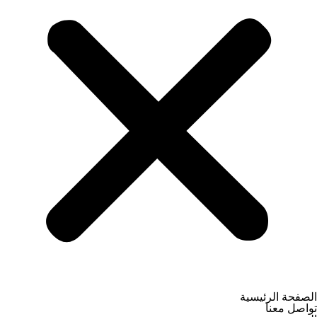
این‌کار عمر آنها طولانی‌تر خواهد شد.
-کابینت پی‌وی‌سی (PVC)
پی‌وی‌سی (PVC)
نوعی پلاستیک فشرده است
که به صورت ورق‌های نسبتاً ضخیمی با ضخامت بین ۱٫۵ تا ۲ سانتی‌متر ساخته
می‌شود.
یکی از کاربردهای اصلی کابینت آشپزخانه پی‌وی‌سی برای مکان‌هایی است که
استفاده آب در آنجا زیاد بوده
و امکان پوسیدگی در کابینت وجود دارد، زیرا این ماده دارای مقاومت و طول
عمر بسیار بالایی است.
وزن سبک، مقاومت بالا در مقابل حرارت و رطوبت، نصب آسان،
ضدخش بودن و طول عمر بالا از جمله مزایای این نوع کابینت هستند. اما عیب
آن تجزیه‌ناپذیری ورق‌های PVC و آسیب‌رسانی به محیط زیست است. همچنین
قیمت این نوع کابینت از ام‌دی‌اف بالاتر است.مجموعة خزانة المرحاض العتيقة
الصفحة الرئيسية
تواصل معنا
این مدل نوعی کابینت آنتی باکتریال است و به ندرت آلودگی را به خود جذب