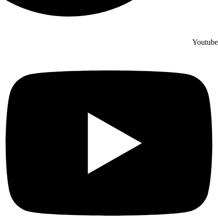
زیرا رنگ‌های روشن اثر انگشت را کمتر نشان می‌دهند و تمیز کردن آن‌ها به
راحتی با یک دستمال نیمه مرطوب انجام می‌شود.
4-کابینت ممبران (وکیوم)
Youtube
کابینت‌های ممبران اغلب برای سبک‌های کلاسیک و مجلل‌ استفاده می‌شود.
چهارچوب این نوع کابینت معمولا از ام‌دی‌اف سفید ساخته می‌شود. برای ساخت
قسمت‌های قابل رویت این نوع کابینت، ام‌دی‌اف خام را توسط دستگاه CNC
حکاکی کرده، سپس تحت مکش و خلا، روکش طرح‌داری از جنس PVC را روی
ام‌دی‌اف خامِ حکاکی‌شده می‌چسبانند. سمت دیگر یک لایه از جنس پی‌وی‌سی
سفید است که از ابتدا پشت ام‌دی‌اف خام توسط کارخانه چسبانده شده است.
به دلیل پروسه ساخت این نوع کابینت از مدل‌های قبلی گران‌تر و البته مقاوم‌تر
هستند. از جمله ویژگی‌های کابینت کلاسیک ممبران را می‌توان طرح‌های شلوغ،
پر زرق و برق، طراحی برجسته، پوشش وکیوم، کشو و محفظه‌های زیاد، طرح
بخشیدن به دستگیره‌ها و درب و سرستون دانست. اگر به دنبال طراحی
آشپزخانه کلاسیک و مدل کابینت آشپزخانه ایرانی جدید هستید، این مدل کابینت