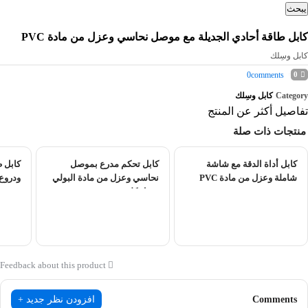
يبحث
كابل طاقة أحادي الجديلة مع موصل نحاسي وعزل من مادة PVC
كابل وسِلك
0
comments
0
Category
كابل وسِلك
تفاصيل أكثر عن المنتج
منتجات ذات صلة
كابل أداة الدقة مع شاشة
كابل تحكم مدرع بموصل
كابل 
شاملة وعزل من مادة PVC
نحاسي وعزل من مادة البولي
ودروع 
فينيل كلوريد
Feedback about this product
Comments
افزودن نظر جدید +