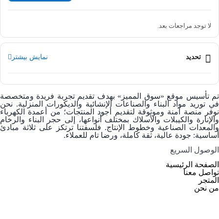
لا توجد مراجعات بعد.
تحديد
نمایش بیشتر
م تأسيس موقع
«سوق المميز»
بهدف تقديم تجربة فريدة ومتخصصة
في توريد
مواد البناء والصناعات الإنشائية والديكورات المنزلية
. نحن
وفر منصة آمنة وموثوقة لتقديم أجود المنتجات؛ من
أعمدة الكهرباء
والإنارة
و
الكيبلات والأسلاك
بمختلف أنواعها، إلى
حجر البناء والرخام
والمعدات الصناعية وخطوط الإنتاج. فلسفتنا ترتكز على ثلاثة مبادئ
أساسية: جودة عالية، ثقة كاملة، ورضا تام للعملاء.
الوصول السریع
الصفحة الرئيسية
تواصل معنا
المتجر
من نحن