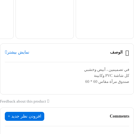
الوصف
نمایش بیشتر
في تصميمين ، أبيض وخشبي
كل شاشة PVC وكابينة
صندوق مرآة مقاس 60 * 60
<!–09126888756–>
Feedback about this product
Comments
افزودن نظر جدید +