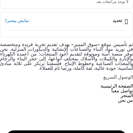
لا توجد مراجعات بعد.
تحديد
نمایش بیشتر
م تأسيس موقع
«سوق المميز»
بهدف تقديم تجربة فريدة ومتخصصة
في توريد
مواد البناء والصناعات الإنشائية والديكورات المنزلية
. نحن
وفر منصة آمنة وموثوقة لتقديم أجود المنتجات؛ من
أعمدة الكهرباء
والإنارة
و
الكيبلات والأسلاك
بمختلف أنواعها، إلى
حجر البناء والرخام
والمعدات الصناعية وخطوط الإنتاج. فلسفتنا ترتكز على ثلاثة مبادئ
أساسية: جودة عالية، ثقة كاملة، ورضا تام للعملاء.
الوصول السریع
الصفحة الرئيسية
تواصل معنا
المتجر
من نحن