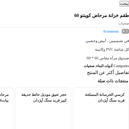
يبحث
طقم خزانة مرحاض كوينتو 60
صحیات
0
comments
0
في تصميمين ، أبيض وخشبي
كل شاشة PVC وكابينة
صندوق مرآة مقاس 60 * 60
Categories
أدوات البناء
,
صحیات
تفاصيل أكثر عن المنتج
منتجات ذات صلة
كرسي الخرسانة المسلحة
حجر عتيق موديل حائط حديقة
مرحاض
فربد سنگ آپژدان
كبير فربد سنگ آپژدان
بیات4