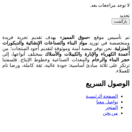
لا توجد مراجعات بعد.
تحديد
بازگشت
تم تأسيس موقع
«سوق المميز»
بهدف تقديم تجربة فريدة
ومتخصصة في توريد
مواد البناء والصناعات الإنشائية والديكورات
المنزلية
. نحن نوفر منصة آمنة وموثوقة لتقديم أجود المنتجات؛ من
أعمدة الكهرباء والإنارة
و
الكيبلات والأسلاك
بمختلف أنواعها، إلى
حجر البناء والرخام
والمعدات الصناعية وخطوط الإنتاج. فلسفتنا
ترتكز على ثلاثة مبادئ أساسية: جودة عالية، ثقة كاملة، ورضا تام
للعملاء.
الوصول السریع
الصفحة الرئيسية
تواصل معنا
المتجر
من نحن