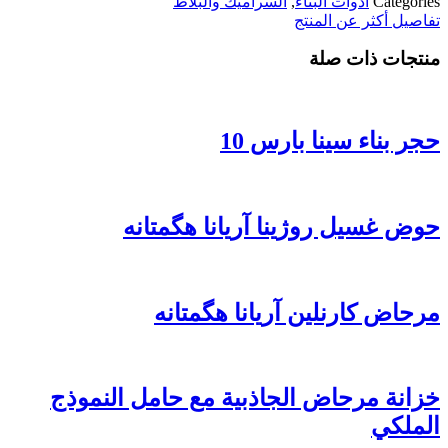
Categories
أدوات البناء
,
السراميك والبلاط
تفاصيل أكثر عن المنتج
منتجات ذات صلة
حجر بناء سينا ​​بارس 10
حوض غسیل روژینا آریانا هگمتانه
مرحاض کارنلین آریانا هگمتانه
خزانة مرحاض الجاذبية مع حامل النموذج
الملكي