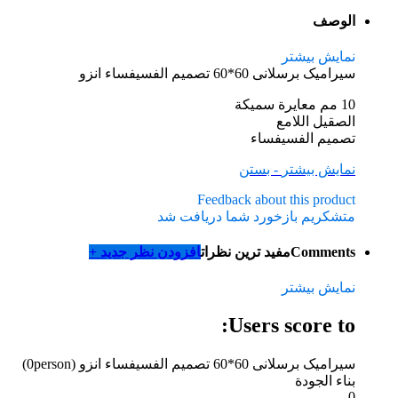
الوصف
نمایش بیشتر
سیرامیک برسلانی 60*60 تصميم الفسيفساء انزو
10 مم معايرة سميكة
الصقيل اللامع
تصميم الفسيفساء
نمایش بیشتر
- بستن
Feedback about this product
متشکریم بازخورد شما دریافت شد
Comments
مفید ترین نظرات
افزودن نظر جدید +
نمایش بیشتر
Users score to:
سیرامیک برسلانی 60*60 تصميم الفسيفساء انزو
(0person)
بناء الجودة
0