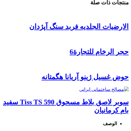
منتجات ذات صلة
الارضیات الجلدیه فربد سنگ آپژدان
حجر الرخام للتجارة6
حوض غسیل ژینو آریانا هگمتانه
سوبر لاصق بلاط مسحوق Tiss TS 590 سفید
بام کرمانیان
الوصف