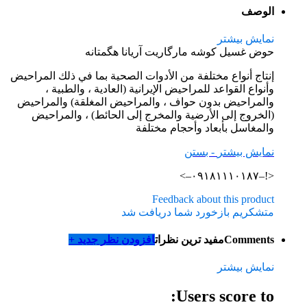
الوصف
نمایش بیشتر
حوض غسیل کوشه مارگاریت آریانا هگمتانه
إنتاج أنواع مختلفة من الأدوات الصحية بما في ذلك المراحيض
وأنواع القواعد للمراحيض الإيرانية (العادية ، والطبية ،
والمراحيض بدون حواف ، والمراحيض المغلقة) والمراحيض
(الخروج إلى الأرضية والمخرج إلى الحائط) ، والمراحيض
والمغاسل بأبعاد وأحجام مختلفة
نمایش بیشتر
- بستن
<!–۰۹۱۸۱۱۱۰۱۸۷–>
Feedback about this product
متشکریم بازخورد شما دریافت شد
Comments
مفید ترین نظرات
افزودن نظر جدید +
نمایش بیشتر
Users score to: