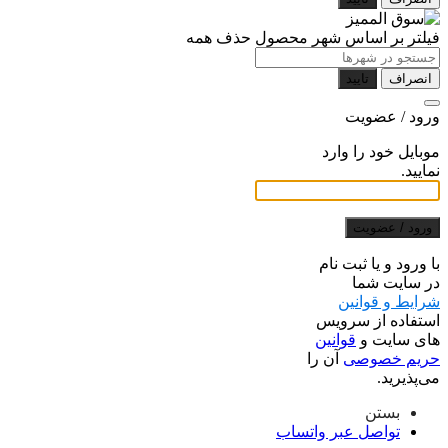
فیلتر بر اساس شهر محصول
حذف همه
انصراف
تایید
ورود / عضویت
موبایل خود را وارد
نمایید.
ورود / عضویت
با ورود و یا ثبت نام
در سایت شما
شرایط و قوانین
استفاده از سرویس
های سایت و
قوانین
حریم خصوصی
آن را
می‌پذیرید.
بستن
تواصل عبر واتساب