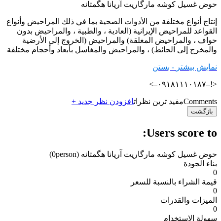
حوض غسیل کوشه مارگاریت آریانا هگمتانه
إنتاج أنواع مختلفة من الأدوات الصحية بما في ذلك المراحيض وأنواع
القواعد للمراحيض الإيرانية (العادية ، والطبية ، والمراحيض بدون
حواف ، والمراحيض المغلقة) والمراحيض (الخروج إلى الأرضية
والمخرج إلى الحائط) ، والمراحيض والمغاسل بأبعاد وأحجام مختلفة
نمایش بیشتر
- بستن
<!–۰۹۱۸۱۱۱۰۱۸۷–>
Comments
مفید ترین نظرات
افزودن نظر جدید +
بازگشت
Users score to:
حوض غسیل کوشه مارگاریت آریانا هگمتانه
(0person)
بناء الجودة
0
قيمة الشراء بالنسبة للسعر
0
الميزات والقدرات
0
سهولة الاستخدام