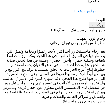
تحديد
نمایش بیشتر
الوصف
بازگشت
حجر والرخام مجستیک رز سنگ 110
رخام الورد المهيب
خطوط من الزجاج في ثوران بركاني
يعد رخام ماجستیک رز أحد أكثر الأحجار تميزًا وفخامة وتميزًا التي
يتم طرحها في السوق العالمية. في هذا الحجر يمكننا رؤية خطوط
شفافة وخلفية حمراء وأجزاء خضراء وصلبة في هذا الحجر. صلابة
هذا الحجر عالية جدًا لدرجة أنه في بعض الأحيان يجب استخدام
خطوط إنتاج ألواح الجرانيت له. تخلق تصميمات بوک مچ، فور مچ و
وین مچ لهذا الرخام مشهدًا فريدًا في المبنى. وفي الفترة القصيرة
التي تم فيها طرح هذا الحجر، لاقى شهرة كبيرة في الأسواق العالمية
واستخدمه المصممون الأجانب في تصميماتهم. رخام ماجستيك روز
هو المفضل لدى المصممين الذين يبحثون عن أحجار فريدة ومميزة،
ويمكن استخدام هذا الحجر الرائع في المشاريع الفخمة والخاصة جداً
والفنادق والمراكز العادية والفيلات وغيرها.
مميزات رخام روز ماجستيك