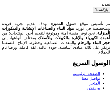
تحديد
بازگشت
تم تأسيس موقع
«سوق المميز»
بهدف تقديم تجربة فريدة
ومتخصصة في توريد
مواد البناء والصناعات الإنشائية والديكورات
المنزلية
. نحن نوفر منصة آمنة وموثوقة لتقديم أجود المنتجات؛ من
أعمدة الكهرباء والإنارة
و
الكيبلات والأسلاك
بمختلف أنواعها، إلى
حجر البناء والرخام
والمعدات الصناعية وخطوط الإنتاج. فلسفتنا
ترتكز على ثلاثة مبادئ أساسية: جودة عالية، ثقة كاملة، ورضا تام
للعملاء.
الوصول السریع
الصفحة الرئيسية
تواصل معنا
المتجر
من نحن