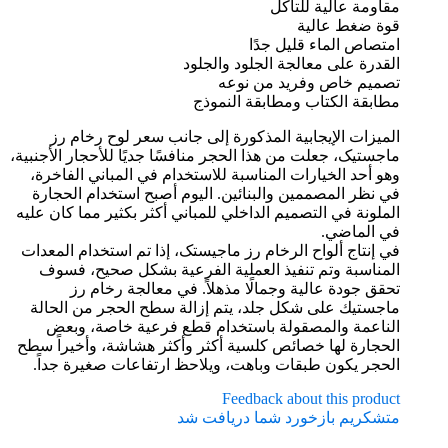
مقاومة عالية للتآكل
قوة ضغط عالية
امتصاص الماء قليل جدًا
القدرة على معالجة الجلود والجلود
تصميم خاص وفريد ​​من نوعه
مطابقة الكتاب ومطابقة النموذج
الميزات الإيجابية المذكورة إلى جانب سعر لوح رخام رز
ماجستیک، جعلت من هذا الحجر منافسًا جديًا للأحجار الأجنبية،
وهو أحد الخيارات المناسبة للاستخدام في المباني الفاخرة،
في نظر المصممين والبنائين. اليوم أصبح استخدام الحجارة
الملونة في التصميم الداخلي للمباني أكثر بكثير مما كان عليه
في الماضي.
في إنتاج ألواح الرخام رز ماجیستک، إذا تم استخدام المعدات
المناسبة وتم تنفيذ العملية الفرعية بشكل صحيح، فسوف
تحقق جودة عالية وجمالًا مذهلاً. في معالجة رخام رز
ماجستيك على شكل جلد، يتم إزالة سطح الحجر من الحالة
الناعمة والمصقولة باستخدام قطع فرعية خاصة، وبعض
الحجارة لها خصائص كلسية أكثر وأكثر هشاشة، وأخيراً سطح
الحجر يكون طبقات وباهت، ويلاحظ ارتفاعات صغيرة جداً.
Feedback about this product
متشکریم بازخورد شما دریافت شد