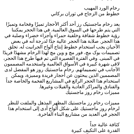
رخام الورد المهيب
خطوط من الزجاج في ثوران بركاني
يعد رخام ماجستیک رز أحد أكثر الأحجار تميزًا وفخامة وتميزًا
التي يتم طرحها في السوق العالمية. في هذا الحجر يمكننا
رؤية خطوط شفافة وخلفية حمراء وأجزاء خضراء وصلبة في
هذا الحجر. صلابة هذا الحجر عالية جدًا لدرجة أنه في بعض
الأحيان يجب استخدام خطوط إنتاج ألواح الجرانيت له. تخلق
تصميمات بوک مچ، فور مچ و وین مچ لهذا الرخام مشهدًا فريدًا
في المبنى. وفي الفترة القصيرة التي تم فيها طرح هذا الحجر،
لاقى شهرة كبيرة في الأسواق العالمية واستخدمه المصممون
الأجانب في تصميماتهم. رخام ماجستيك روز هو المفضل لدى
المصممين الذين يبحثون عن أحجار فريدة ومميزة، ويمكن
استخدام هذا الحجر الرائع في المشاريع الفخمة والخاصة جداً
والفنادق والمراكز العادية والفيلات وغيرها.
مميزات رخام روز ماجستيك
مميزات رخام رز ماجستيك المظهر المذهل والملفت للنظر
لرخام روز ماجستيك على شكل ألواح أدى إلى استخدام هذا
الحجر في العديد من مشاريع البناء الفاخرة.
كثافة عالية جداً
القدرة على التكيف كبيرة