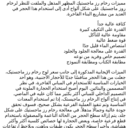
مميزات رخام رز ماجستيك المظهر المذهل والملفت للنظر لرخام
روز ماجستيك على شكل ألواح أدى إلى استخدام هذا الحجر في
العديد من مشاريع البناء الفاخرة.
كثافة عالية جداً
القدرة على التكيف كبيرة
مقاومة عالية للتآكل
قوة ضغط عالية
امتصاص الماء قليل جدًا
القدرة على معالجة الجلود والجلود
تصميم خاص وفريد ​​من نوعه
مطابقة الكتاب ومطابقة النموذج
الميزات الإيجابية المذكورة إلى جانب سعر لوح رخام رز ماجستیک،
جعلت من هذا الحجر منافسًا جديًا للأحجار الأجنبية، وهو أحد
الخيارات المناسبة للاستخدام في المباني الفاخرة، في نظر
المصممين والبنائين. اليوم أصبح استخدام الحجارة الملونة في
التصميم الداخلي للمباني أكثر بكثير مما كان عليه في الماضي.
في إنتاج ألواح الرخام رز ماجیستک، إذا تم استخدام المعدات
المناسبة وتم تنفيذ العملية الفرعية بشكل صحيح، فسوف تحقق
جودة عالية وجمالًا مذهلاً. في معالجة رخام رز ماجستيك على شكل
جلد، يتم إزالة سطح الحجر من الحالة الناعمة والمصقولة باستخدام
قطع فرعية خاصة، وبعض الحجارة لها خصائص كلسية أكثر وأكثر
هشاشة، وأخيراً سطح الحجر يكون طبقات وباهت، ويلاحظ ارتفاعات