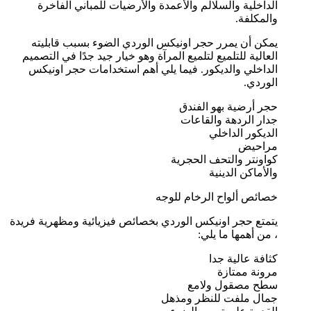
الداخلية والسلالم والأعمدة والأرضيات للمباني الفاخرة
والمكلفة.
يمكن أن يمرر حجر اونیکس الوردي الضوء بسبب قابليته
العالية للتلميع لتلميع المرآة وهو خيار جيد جدًا في التصميم
الداخلي والديكور. فيما يلي أهم استخدامات حجر اونیکس
الوردي.
حجر أرضية بهو الفندق
جدار الردهة والقاعات
الديكور الداخلي
مراحيض
كواونتر والتحف الحجرية
والأماكن الدينية
خصائص ألواح الرخام للوجه
يتمتع حجر اونیکس الوردي بخصائص فيزيائية ومظهرية فريدة
، من أهمها ما يلي:
كثافة عالية جدا
مرونة ممتازة
سطح مصقول ولامع
جمال ملفت للنظر ومذهل