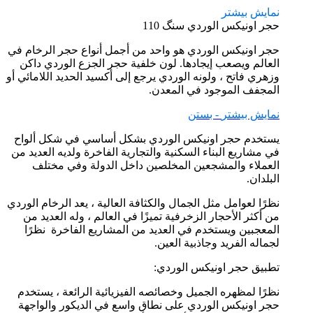
نمایش بیشتر
حجر اونیکس الوردي سنگ 110
حجر اونیکس الوردي هو واحد من أجمل أنواع حجر الرخام في
العالم ويصعب إيجادها. لون خلفية حجر الجزع الوردي داكن
وزهري فاتح ، ولونه الوردي يرجع إلى أكسيد الحديد اللامائي أو
المجفف الموجود في المعدن.
نمایش بیشتر
- بستن
يستخدم حجر اونیکس الوردي بشكل أساسي في شكل ألواح
في مشاريع البناء السكنية والتجارية الفاخرة ولديه العديد من
العملاء والمشجعين المخلصين داخل الدولة وفي مختلف
البلدان.
نظرًا لعوامل مثل الجمال والكثافة العالية ، يعد الرخام الوردي
من أكثر الأحجار الزخرفية تميزًا في العالم ، وله العديد من
المعجبين ويستخدم في العديد من المشاريع الفاخرة نظرًا
لجماله الفريد وجاذبية العين.
تطبيق حجر اونیکس الوردي:
نظرًا لمظهره الجميل وخصائصه الفيزيائية الرائعة ، يستخدم
حجر اونیکس الوردي على نطاق واسع في الديكور والواجهة