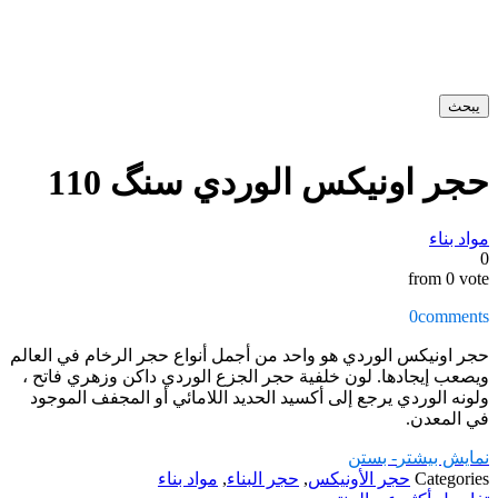
يبحث
حجر اونیکس الوردي سنگ 110
مواد بناء
0
from 0 vote
0
comments
حجر اونیکس الوردي هو واحد من أجمل أنواع حجر الرخام في العالم
ويصعب إيجادها. لون خلفية حجر الجزع الوردي داكن وزهري فاتح ،
ولونه الوردي يرجع إلى أكسيد الحديد اللامائي أو المجفف الموجود
في المعدن.
نمایش بیشتر
- بستن
Categories
حجر الأونيكس
,
حجر البناء
,
مواد بناء