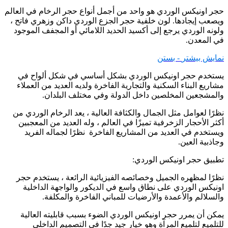
حجر اونیکس الوردي هو واحد من أجمل أنواع حجر الرخام في العالم
ويصعب إيجادها. لون خلفية حجر الجزع الوردي داكن وزهري فاتح ،
ولونه الوردي يرجع إلى أكسيد الحديد اللامائي أو المجفف الموجود
في المعدن.
نمایش بیشتر
- بستن
يستخدم حجر اونیکس الوردي بشكل أساسي في شكل ألواح في
مشاريع البناء السكنية والتجارية الفاخرة ولديه العديد من العملاء
والمشجعين المخلصين داخل الدولة وفي مختلف البلدان.
نظرًا لعوامل مثل الجمال والكثافة العالية ، يعد الرخام الوردي من
أكثر الأحجار الزخرفية تميزًا في العالم ، وله العديد من المعجبين
ويستخدم في العديد من المشاريع الفاخرة نظرًا لجماله الفريد
وجاذبية العين.
تطبيق حجر اونیکس الوردي:
نظرًا لمظهره الجميل وخصائصه الفيزيائية الرائعة ، يستخدم حجر
اونیکس الوردي على نطاق واسع في الديكور والواجهة الداخلية
والسلالم والأعمدة والأرضيات للمباني الفاخرة والمكلفة.
يمكن أن يمرر حجر اونیکس الوردي الضوء بسبب قابليته العالية
للتلميع لتلميع المرآة وهو خيار جيد جدًا في التصميم الداخلي