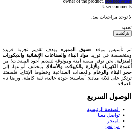
owner of the product.
Add comment
User comments
لا توجد مراجعات بعد.
تحديد
بازگشت
تم تأسيس موقع
«سوق المميز»
بهدف تقديم تجربة فريدة
ومتخصصة في توريد
مواد البناء والصناعات الإنشائية والديكورات
المنزلية
. نحن نوفر منصة آمنة وموثوقة لتقديم أجود المنتجات؛ من
أعمدة الكهرباء والإنارة
و
الكيبلات والأسلاك
بمختلف أنواعها، إلى
حجر البناء والرخام
والمعدات الصناعية وخطوط الإنتاج. فلسفتنا
ترتكز على ثلاثة مبادئ أساسية: جودة عالية، ثقة كاملة، ورضا تام
للعملاء.
الوصول السریع
الصفحة الرئيسية
تواصل معنا
المتجر
من نحن