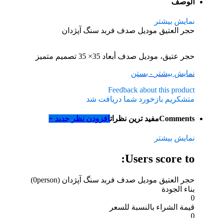
الوصف
نمایش بیشتر
حجر العتیق مودیل صدف فربد سنگ آپژدان
حجر عتيق، مودیل صدف أبعاد 35× 35 تصميم متميز
نمایش بیشتر
- بستن
Feedback about this product
متشکریم بازخورد شما دریافت شد
Comments
مفید ترین نظرات
افزودن نظر جدید +
نمایش بیشتر
Users score to:
حجر العتیق مودیل صدف فربد سنگ آپژدان
(0person)
بناء الجودة
0
قيمة الشراء بالنسبة للسعر
0