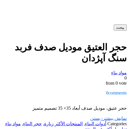
يبحث
حجر العتیق مودیل صدف فربد
سنگ آپژدان
مواد بناء
0
from 0 vote
0
comments
حجر عتيق، مودیل صدف أبعاد 35× 35 تصميم متميز
نمایش بیشتر
- بستن
Categories
أدوات البناء
,
المنتجات الأكثر زيارة
,
حجر البناء
,
مواد بناء