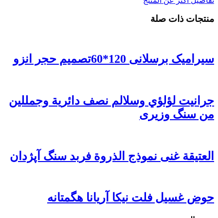
تفاصيل أكثر عن المنتج
منتجات ذات صلة
سیرامیک برسلانی 120*60تصمیم حجر انزو
جرانيت لؤلؤي وسلالم نصف دائرية وجمللين
من سنگ وزیری
العتيقة غنى نموذج الذروة فربد سنگ آپژدان
حوض غسیل فلت نیکا آریانا هگمتانه