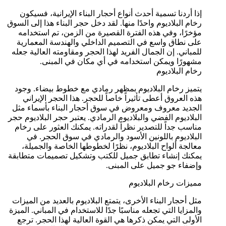
إذا أردنا تسمية أحدث أنواع أحجار البناء الإيرانية، فسيكون
رخام البلاديوم واحدًا منها. لقد دخل حجر البناء هذا إلى السوق
مؤخرًا، وفي هذه الفترة القصيرة من الزمن، تم استخدامه
على نطاق واسع في التصميم الداخلي والهندسة المعمارية
للمباني. إن الجمال الفريد لهذا الحجر ومقاومته العالية جعله
مشهورًا ويمكن استخدامه في أي مكان في المبنى.
رخام البلاديوم
يتميز رخام البلاديوم بمظهر رمادي مع خطوط بيضاء. وجود
هذه العروق أعطى تأثيراً خاصاً للحجر. هذا الحجر الإيراني
الجديد معروف ومعروض في سوق أحجار البناء بأسماء مثل
البلاديوم الفضي والبلاديوم الرمادي. يعتبر حجر البلاديوم حجر
مناسب جداً للتصدير نظراً لقدراته. يمكنك العثور على رخام
البلاديوم باللونين الأسود والرمادي في سوق الحجر. في
معالجة ألواح البلاديوم، نظرًا لخطوطها الخاصة والجميلة،
يمكنك إنشاء تطابق جميل للكتب وتشكيل تصميمات متطابقة
وإضفاء جو جميل على المبنى.
مميزات رخام البلاديوم
مثل أحجار البناء الأخرى، يتمتع البلاديوم بالعديد من الميزات
والمزايا التي تجعله مناسبًا جدًا للاستخدام في المباني. الميزة
الأولى التي يمكن ذكرها هي القوة العالية لهذا الحجر. ترجع