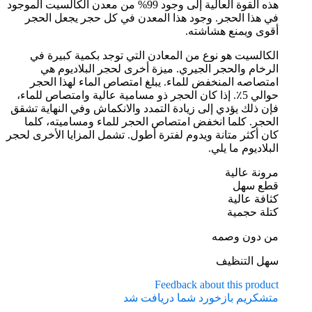
هذه القوة العالية إلى وجود 99% من معدن الكالسيت الموجود
في هذا الحجر. وجود هذا المعدن في كل حجر يجعل الحجر
أقوى ويمنع هشاشته.
الكالسيت هو نوع من المعادن التي توجد بكمية كبيرة في
الرخام والحجر الجيري. ميزة أخرى لحجر البلاديوم هي
امتصاصه المنخفض للماء. يبلغ امتصاص الماء لهذا الحجر
حوالي 5٪. إذا كان الحجر ذو مسامية عالية وامتصاص للماء،
فإن ذلك يؤدي إلى زيادة التمدد والانكماش وفي النهاية تشقق
الحجر. كلما انخفض امتصاص الحجر للماء ومساميته، كلما
كان أكثر متانة ويدوم لفترة أطول. تشمل المزايا الأخرى لحجر
البلاديوم ما يلي.
مرونة عالية
قطع سهل
كثافة عالية
كتلة حجمية
من دون وصمه
سهل التنظيف
Feedback about this product
متشکریم بازخورد شما دریافت شد