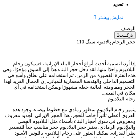
تحديد
نمایش بیشتر
الوصف
بازگشت
حجر الرخام پالادیوم سنگ 110
إذا أردنا تسمية أحدث أنواع أحجار البناء الإيرانية، فسيكون رخام
البلاديوم واحدًا منها. لقد دخل حجر البناء هذا إلى السوق مؤخرًا، وفي
هذه الفترة القصيرة من الزمن، تم استخدامه على نطاق واسع في
التصميم الداخلي والهندسة المعمارية للمباني. إن الجمال الفريد لهذا
الحجر ومقاومته العالية جعله مشهورًا ويمكن استخدامه في أي
مكان في المبنى.
رخام البلاديوم
يتميز رخام البلاديوم بمظهر رمادي مع خطوط بيضاء. وجود هذه
العروق أعطى تأثيراً خاصاً للحجر. هذا الحجر الإيراني الجديد معروف
ومعروض في سوق أحجار البناء بأسماء مثل البلاديوم الفضي
والبلاديوم الرمادي. يعتبر حجر البلاديوم حجر مناسب جداً للتصدير
نظراً لقدراته. يمكنك العثور على رخام البلاديوم باللونين الأسود