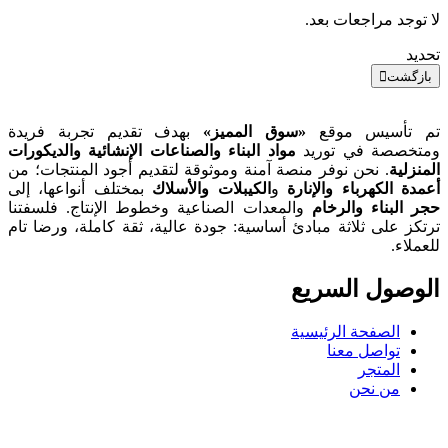
لا توجد مراجعات بعد.
تحديد
بازگشت
تم تأسيس موقع
«سوق المميز»
بهدف تقديم تجربة فريدة
ومتخصصة في توريد
مواد البناء والصناعات الإنشائية والديكورات
المنزلية
. نحن نوفر منصة آمنة وموثوقة لتقديم أجود المنتجات؛ من
أعمدة الكهرباء والإنارة
و
الكيبلات والأسلاك
بمختلف أنواعها، إلى
حجر البناء والرخام
والمعدات الصناعية وخطوط الإنتاج. فلسفتنا
ترتكز على ثلاثة مبادئ أساسية: جودة عالية، ثقة كاملة، ورضا تام
للعملاء.
الوصول السریع
الصفحة الرئيسية
تواصل معنا
المتجر
من نحن