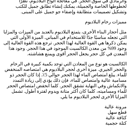
والرمادي في سوق الحجر. في معالجة ألواح البلاديوم، نظرًا
لخطوطها الخاصة والجميلة، يمكنك إنشاء تطابق جميل للكتب
وتشكيل تصميمات متطابقة وإضفاء جو جميل على المبنى.
مميزات رخام البلاديوم
مثل أحجار البناء الأخرى، يتمتع البلاديوم بالعديد من الميزات والمزايا
التي تجعله مناسبًا جدًا للاستخدام في المباني. الميزة الأولى التي
يمكن ذكرها هي القوة العالية لهذا الحجر. ترجع هذه القوة العالية إلى
وجود 99% من معدن الكالسيت الموجود في هذا الحجر. وجود هذا
المعدن في كل حجر يجعل الحجر أقوى ويمنع هشاشته.
الكالسيت هو نوع من المعادن التي توجد بكمية كبيرة في الرخام
والحجر الجيري. ميزة أخرى لحجر البلاديوم هي امتصاصه المنخفض
للماء. يبلغ امتصاص الماء لهذا الحجر حوالي 5٪. إذا كان الحجر ذو
مسامية عالية وامتصاص للماء، فإن ذلك يؤدي إلى زيادة التمدد
والانكماش وفي النهاية تشقق الحجر. كلما انخفض امتصاص الحجر
للماء ومساميته، كلما كان أكثر متانة ويدوم لفترة أطول. تشمل
المزايا الأخرى لحجر البلاديوم ما يلي.
مرونة عالية
قطع سهل
كثافة عالية
كتلة حجمية