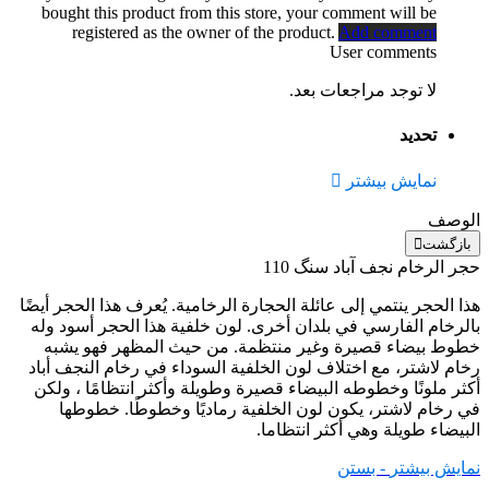
bought this product from this store, your comment will be
registered as the owner of the product.
Add comment
User comments
لا توجد مراجعات بعد.
تحديد
نمایش بیشتر
الوصف
بازگشت
حجر الرخام نجف آباد سنگ 110
هذا الحجر ينتمي إلى عائلة الحجارة الرخامية. يُعرف هذا الحجر أيضًا
بالرخام الفارسي في بلدان أخرى. لون خلفية هذا الحجر أسود وله
خطوط بيضاء قصيرة وغير منتظمة. من حيث المظهر فهو يشبه
رخام لاشتر، مع اختلاف لون الخلفية السوداء في رخام النجف أباد
أكثر ملونًا وخطوطه البيضاء قصيرة وطويلة وأكثر انتظامًا ، ولكن
في رخام لاشتر، يكون لون الخلفية رماديًا وخطوطًا. خطوطها
البيضاء طويلة وهي أكثر انتظاما.
نمایش بیشتر
- بستن