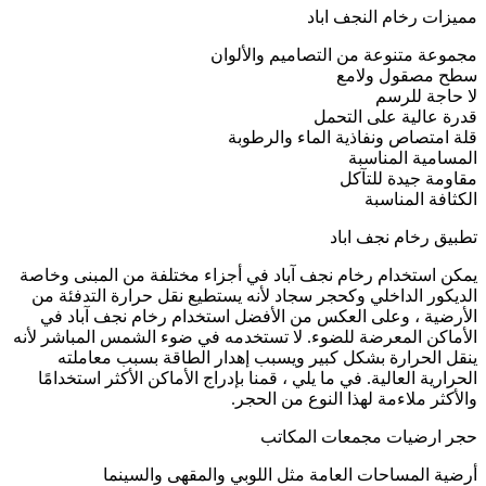
مميزات رخام النجف اباد
مجموعة متنوعة من التصاميم والألوان
سطح مصقول ولامع
لا حاجة للرسم
قدرة عالية على التحمل
قلة امتصاص ونفاذية الماء والرطوبة
المسامية المناسبة
مقاومة جيدة للتآكل
الكثافة المناسبة
تطبيق رخام نجف اباد
يمكن استخدام رخام نجف آباد في أجزاء مختلفة من المبنى وخاصة
الديكور الداخلي وكحجر سجاد لأنه يستطيع نقل حرارة التدفئة من
الأرضية ، وعلى العكس من الأفضل استخدام رخام نجف آباد في
الأماكن المعرضة للضوء. لا تستخدمه في ضوء الشمس المباشر لأنه
ينقل الحرارة بشكل كبير ويسبب إهدار الطاقة بسبب معاملته
الحرارية العالية. في ما يلي ، قمنا بإدراج الأماكن الأكثر استخدامًا
والأكثر ملاءمة لهذا النوع من الحجر.
حجر ارضيات مجمعات المكاتب
أرضية المساحات العامة مثل اللوبي والمقهى والسينما