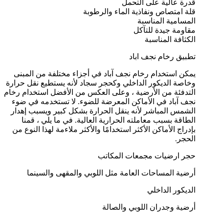
قدرة عالية على التحمل
قلة امتصاص ونفاذية الماء والرطوبة
المسامية المناسبة
مقاومة جيدة للتآكل
الكثافة المناسبة
تطبيق رخام نجف اباد
يمكن استخدام رخام نجف آباد في أجزاء مختلفة من المبنى
وخاصة الديكور الداخلي وكحجر سجاد لأنه يستطيع نقل حرارة
التدفئة من الأرضية ، وعلى العكس من الأفضل استخدام رخام
نجف آباد في الأماكن المعرضة للضوء. لا تستخدمه في ضوء
الشمس المباشر لأنه ينقل الحرارة بشكل كبير ويسبب إهدار
الطاقة بسبب معاملته الحرارية العالية. في ما يلي ، قمنا
بإدراج الأماكن الأكثر استخدامًا والأكثر ملاءمة لهذا النوع من
الحجر.
حجر ارضيات مجمعات المكاتب
أرضية المساحات العامة مثل اللوبي والمقهى والسينما
الديكور الداخلي
أرضية وجدران اللوبي والصالة