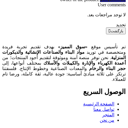
User comments
لا توجد مراجعات بعد.
تحديد
بازگشت
تم تأسيس موقع
«سوق المميز»
بهدف تقديم تجربة فريدة
ومتخصصة في توريد
مواد البناء والصناعات الإنشائية والديكورات
المنزلية
. نحن نوفر منصة آمنة وموثوقة لتقديم أجود المنتجات؛ من
أعمدة الكهرباء والإنارة
و
الكيبلات والأسلاك
بمختلف أنواعها، إلى
حجر البناء والرخام
والمعدات الصناعية وخطوط الإنتاج. فلسفتنا
ترتكز على ثلاثة مبادئ أساسية: جودة عالية، ثقة كاملة، ورضا تام
للعملاء.
الوصول السریع
الصفحة الرئيسية
تواصل معنا
المتجر
من نحن