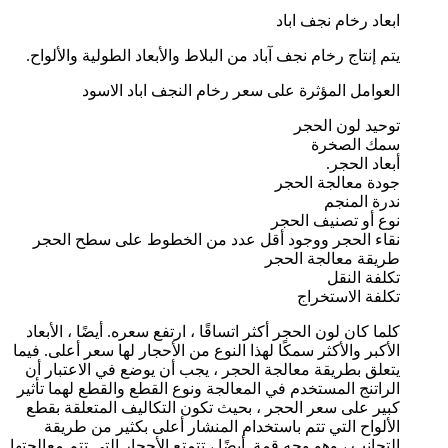
ابعاد رخام نجف اباد
يتم إنتاج رخام نجف آباد من البلاط والأبعاد الطولية والألواح.
العوامل المؤثرة على سعر رخام النجف اباد الاسود
توحيد لون الحجر
سمك الصخرة
أبعاد الحجر.
جودة معالجة الحجر
ندرة المنجم
نوع أو تصنيف الحجر
نقاء الحجر ووجود أقل عدد من الخطوط على سطح الحجر
طريقة معالجة الحجر
تكلفة النقل
تكلفة الاستخراج
كلما كان لون الحجر أكثر اتساقًا ، ارتفع سعره. أيضًا ، الأبعاد
الأكبر والأكثر سمكًا لهذا النوع من الأحجار لها سعر أعلى. فيما
يتعلق بطريقة معالجة الحجر ، يجب أن يوضع في الاعتبار أن
الراتنج المستخدم في المعالجة ونوع القطع والقطع لهما تأثير
كبير على سعر الحجر ، بحيث تكون التكاليف المتعلقة بقطع
الألواح التي تتم باستخدام المنشار أعلى بكثير من طريقة
التجانب ، وهو وجه قمة. أيضًا ، تتمتع الأحجار التي تتم معالجتها