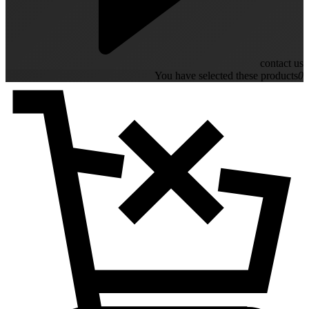
contact us
You have selected these products
0