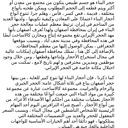
حجر البناء هو جسم طبيعي يتكون من مجتمع من معدن أو
أكثر ويتم قطعه إلى الحجم المطلوب ويمكن طحنه بأنواع
مختلفة ، قديمة ، قص كسر ، فأس ، وهلم جرا. تتنوع أنواع
أحجار البناء اعتمادًا على المعادن وكيفية تكوينها ، ولديها العديد
من المناجم في إيران. ترتبط معظم عمليات معالجة حجر
البناء في إيران بمحافظة أصفهان ولهذا تُعرف أصفهان بأنها
مهد الحجر الإيراني.تقع مجموعة إنتاج ومخازن كالاساخت أيضًا
في هذه المحافظة وفي مدينة نجف آباد ، وبسبب موقعها
الجغرافي ، يمكن الوصول إليها من معظم المحافظات.
بالإضافة إلى كل هذا ، تمتلك محافظة أصفهان إمكانات عالية
في مجال استخراج الأحجار وإنتاجها وقطعها ، ومن خلال وجود
موظفين ومديرين محترفین و لهم تاريخ لامع ، تمكنت من
احتلال مكانة خاصة في الحجر الإيراني.
كما ذكرنا ، فإن أحجار البناء لها تنوع كبير للغاية ، من بينها
حجر أصفهان يباع في ثلاثة أشكال عامة: الحجر الجيري
والرخام والجرانيت. مجموعة كالاساخت عبارة عن مجموعة
كبيرة من مواد البناء التي جمعت أنواعًا مختلفة من هذه
الأحجار بعمليات مختلفة من أجلكم أيها الأصدقاء الأعزاء. من
بين أنواع الأحجار ، أصبح شراء الترافرتين اليوم أحد المهام
الرئيسية للأشخاص الناشطين في مجال البناء ، وبسبب السعر
المعقول للحجر والعديد من التصميمات المختلفة التي
يمتلكونها ، فهو دائمًا أحد أهم الخيارات الأساسية للواجهات
الداخلية والخارجية هي المباني.