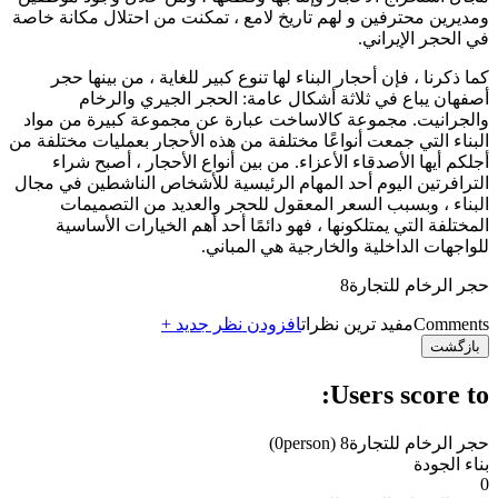
ومديرين محترفین و لهم تاريخ لامع ، تمكنت من احتلال مكانة خاصة
في الحجر الإيراني.
كما ذكرنا ، فإن أحجار البناء لها تنوع كبير للغاية ، من بينها حجر
أصفهان يباع في ثلاثة أشكال عامة: الحجر الجيري والرخام
والجرانيت. مجموعة كالاساخت عبارة عن مجموعة كبيرة من مواد
البناء التي جمعت أنواعًا مختلفة من هذه الأحجار بعمليات مختلفة من
أجلكم أيها الأصدقاء الأعزاء. من بين أنواع الأحجار ، أصبح شراء
الترافرتين اليوم أحد المهام الرئيسية للأشخاص الناشطين في مجال
البناء ، وبسبب السعر المعقول للحجر والعديد من التصميمات
المختلفة التي يمتلكونها ، فهو دائمًا أحد أهم الخيارات الأساسية
للواجهات الداخلية والخارجية هي المباني.
حجر الرخام للتجارة8
Comments
مفید ترین نظرات
افزودن نظر جدید +
بازگشت
Users score to:
حجر الرخام للتجارة8
(0person)
بناء الجودة
0