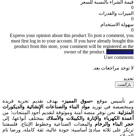
قيمة الشراء بالنسبة للسعر
0
الميزات والقدرات
0
سهولة الاستخدام
0
Express your opinion about this product
To post a comment, you
must first log in to your account. If you have already bought this
product from this store, your comment will be registered as the
owner of the product.
Add comment
User comments
لا توجد مراجعات بعد.
تحديد
بازگشت
تم تأسيس موقع
«سوق المميز»
بهدف تقديم تجربة فريدة
ومتخصصة في توريد
مواد البناء والصناعات الإنشائية والديكورات
المنزلية
. نحن نوفر منصة آمنة وموثوقة لتقديم أجود المنتجات؛ من
أعمدة الكهرباء والإنارة
و
الكيبلات والأسلاك
بمختلف أنواعها، إلى
حجر البناء والرخام
والمعدات الصناعية وخطوط الإنتاج. فلسفتنا
ترتكز على ثلاثة مبادئ أساسية: جودة عالية، ثقة كاملة، ورضا تام
للعملاء.