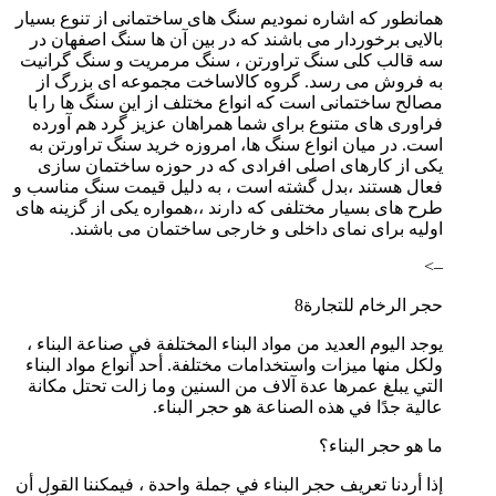
همانطور که اشاره نمودیم سنگ های ساختمانی از تنوع بسیار
بالایی برخوردار می باشند که در بین آن ها سنگ اصفهان در
سه قالب کلی سنگ تراورتن ، سنگ مرمریت و سنگ گرانیت
به فروش می رسد. گروه کالاساخت مجموعه ای بزرگ از
مصالح ساختمانی است که انواع مختلف از این سنگ ها را با
فراوری های متنوع برای شما همراهان عزیز گرد هم آورده
است. در میان انواع سنگ ها، امروزه خرید سنگ تراورتن به
یکی از کارهای اصلی افرادی که در حوزه ساختمان سازی
فعال هستند ،بدل گشته است ، به دلیل قیمت سنگ مناسب و
طرح های بسیار مختلفی که دارند ،،همواره یکی از گزینه های
اولیه برای نمای داخلی و خارجی ساختمان می باشند.
–>
حجر الرخام للتجارة8
يوجد اليوم العديد من مواد البناء المختلفة في صناعة البناء ،
ولكل منها ميزات واستخدامات مختلفة. أحد أنواع مواد البناء
التي يبلغ عمرها عدة آلاف من السنين وما زالت تحتل مكانة
عالية جدًا في هذه الصناعة هو حجر البناء.
ما هو حجر البناء؟
إذا أردنا تعريف حجر البناء في جملة واحدة ، فيمكننا القول أن