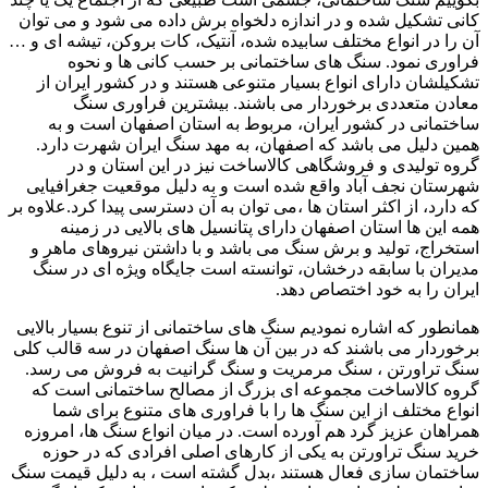
کانی تشکیل شده و در اندازه دلخواه برش داده می شود و می توان
آن را در انواع مختلف سابیده شده، آنتیک، کات بروکن، تیشه ای و …
فراوری نمود. سنگ های ساختمانی بر حسب کانی ها و نحوه
تشکیلشان دارای انواع بسیار متنوعی هستند و در کشور ایران از
معادن متعددی برخوردار می باشند. بیشترین فراوری سنگ
ساختمانی در کشور ایران، مربوط به استان اصفهان است و به
همین دلیل می باشد که اصفهان، به مهد سنگ ایران شهرت دارد.
گروه تولیدی و فروشگاهی کالاساخت نیز در این استان و در
شهرستان نجف آباد واقع شده است و به دلیل موقعیت جغرافیایی
که دارد، از اکثر استان ها ،می توان به آن دسترسی پیدا کرد.علاوه بر
همه این ها استان اصفهان دارای پتانسیل های بالایی در زمینه
استخراج، تولید و برش سنگ می باشد و با داشتن نیروهای ماهر و
مدیران با سابقه درخشان، توانسته است جایگاه ویژه ای در سنگ
ایران را به خود اختصاص دهد.
همانطور که اشاره نمودیم سنگ های ساختمانی از تنوع بسیار بالایی
برخوردار می باشند که در بین آن ها سنگ اصفهان در سه قالب کلی
سنگ تراورتن ، سنگ مرمریت و سنگ گرانیت به فروش می رسد.
گروه کالاساخت مجموعه ای بزرگ از مصالح ساختمانی است که
انواع مختلف از این سنگ ها را با فراوری های متنوع برای شما
همراهان عزیز گرد هم آورده است. در میان انواع سنگ ها، امروزه
خرید سنگ تراورتن به یکی از کارهای اصلی افرادی که در حوزه
ساختمان سازی فعال هستند ،بدل گشته است ، به دلیل قیمت سنگ