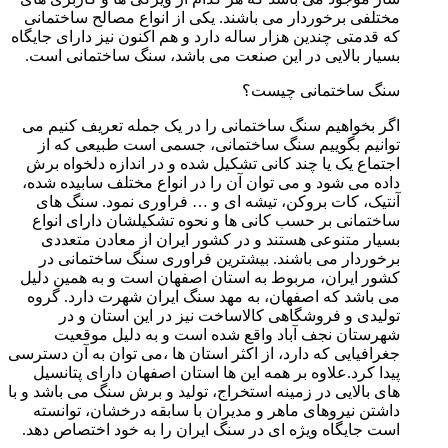
مختلفی برخوردار می باشند. یکی از انواع مصالح ساختمانی
که قدمتی چندین هزار ساله دارد و هم اکنون نیز دارای جایگاه
بسیار بالایی در این صنعت می باشد، سنگ ساختمانی است.
سنگ ساختمانی چیست؟
اگر بخواهیم سنگ ساختمانی را در یک جمله تعریف کنیم می
توانیم بگوییم سنگ ساختمانی، جسمی است طبیعی که از
اجتماع یک یا چند کانی تشکیل شده و در اندازه دلخواه برش
داده می شود و می توان آن را در انواع مختلف سابیده شده،
آنتیک، کات بروکن، تیشه ای و … فراوری نمود. سنگ های
ساختمانی بر حسب کانی ها و نحوه تشکیلشان دارای انواع
بسیار متنوعی هستند و در کشور ایران از معادن متعددی
برخوردار می باشند. بیشترین فراوری سنگ ساختمانی در
کشور ایران، مربوط به استان اصفهان است و به همین دلیل
می باشد که اصفهان، به مهد سنگ ایران شهرت دارد. گروه
تولیدی و فروشگاهی کالاساخت نیز در این استان و در
شهرستان نجف آباد واقع شده است و به دلیل موقعیت
جغرافیایی که دارد، از اکثر استان ها ،می توان به آن دسترسی
پیدا کرد.علاوه بر همه این ها استان اصفهان دارای پتانسیل
های بالایی در زمینه استخراج، تولید و برش سنگ می باشد و با
داشتن نیروهای ماهر و مدیران با سابقه درخشان، توانسته
است جایگاه ویژه ای در سنگ ایران را به خود اختصاص دهد.