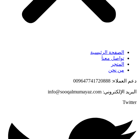
الصفحة الرئيسية
تواصل معنا
المتجر
من نحن
دعم العملاء: 009647741720888
البريد الإلكتروني: info@sooqalmumayaz.com
Twitter