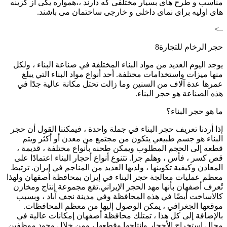
مناسب و طرح های بسیار مختلفی که دارند ،،همواره یکی از گزینه
های اولیه برای نمای داخلی و خارجی ساختمان می باشند.
–>
حجر الرخام للتجارة8
يوجد اليوم العديد من مواد البناء المختلفة في صناعة البناء ، ولكل
منها ميزات واستخدامات مختلفة. أحد أنواع مواد البناء التي يبلغ
عمرها عدة آلاف من السنين وما زالت تحتل مكانة عالية جدًا في
هذه الصناعة هو حجر البناء.
ما هو حجر البناء؟
إذا أردنا تعريف حجر البناء في جملة واحدة ، فيمكننا القول أن حجر
البناء هو جسم طبيعي يتكون من مجتمع من معدن أو أكثر ويتم
قطعه إلى الحجم المطلوب ويمكن طحنه بأنواع مختلفة ، قديمة ،
قص كسر ، فأس ، وهلم جرا. تتنوع أنواع أحجار البناء اعتمادًا على
المعادن وكيفية تكوينها ، ولديها العديد من المناجم في إيران. ترتبط
معظم عمليات معالجة حجر البناء في إيران بمحافظة أصفهان ولهذا
تُعرف أصفهان بأنها مهد الحجر الإيراني.تقع مجموعة إنتاج ومخازن
كالاساخت أيضًا في هذه المحافظة وفي مدينة نجف آباد ، وبسبب
موقعها الجغرافي ، يمكن الوصول إليها من معظم المحافظات.
بالإضافة إلى كل هذا ، تمتلك محافظة أصفهان إمكانات عالية في
مجال استخراج الأحجار وإنتاجها وقطعها ، ومن خلال وجود موظفين