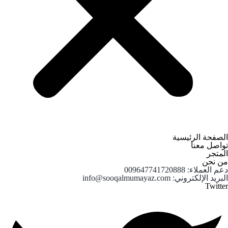
الجغرافي ، يمكن الوصول إليها من معظم المحافظات. بالإضافة إلى كل هذا ،
تمتلك محافظة أصفهان إمكانات عالية في مجال استخراج الأحجار وإنتاجها
وقطعها ، ومن خلال وجود موظفين ومديرين محترفین و لهم تاريخ لامع ، تمكنت
من احتلال مكانة خاصة في الحجر الإيراني.
كما ذكرنا ، فإن أحجار البناء لها تنوع كبير للغاية ، من بينها حجر أصفهان يباع في
ثلاثة أشكال عامة: الحجر الجيري والرخام والجرانيت. مجموعة كالاساخت عبارة
عن مجموعة كبيرة من مواد البناء التي جمعت أنواعًا مختلفة من هذه الأحجار
بعمليات مختلفة من أجلكم أيها الأصدقاء الأعزاء. من بين أنواع الأحجار ، أصبح
شراء الترافرتين اليوم أحد المهام الرئيسية للأشخاص الناشطين في مجال البناء
، وبسبب السعر المعقول للحجر والعديد من التصميمات المختلفة التي يمتلكونها
، فهو دائمًا أحد أهم الخيارات الأساسية للواجهات الداخلية والخارجية هي
المباني.
حجر الرخام للتجارة5
الصفحة الرئيسية
تواصل معنا
المتجر
من نحن
دعم العملاء: 009647741720888
البريد الإلكتروني: info@sooqalmumayaz.com
Twitter