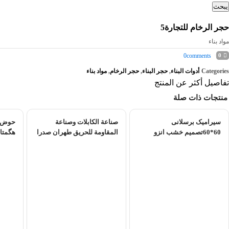
يبحث
حجر الرخام للتجارة5
مواد بناء
0
comments
0
Categories
أدوات البناء
,
حجر البناء
,
حجر الرخام
,
مواد بناء
تفاصيل أكثر عن المنتج
منتجات ذات صلة
سیرامیک برسلانی
صناعة الكابلات وصناعة
60*60تصمیم خشب انزو
المقاومة للحريق طهران صدرا
هگمتان