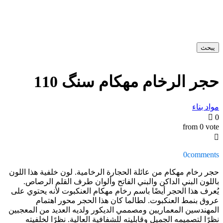
يبحث
حجر الرخام مهکام سنگ 110
مواد بناء
0
from 0 vote
0
comments
حجر رخام مهکام من عائلة الحجارة الرخامية. لون خلفية هذا اللون
باللون البني الداكن والبني الفاتح وألوان طرف القلم الرصاص.
يُعرف هذا الحجر أيضًا باسم رخام مهکام العنكبوت لأنه يحتوي على
عروق بنمط العنكبوت. لطالما كان هذا الحجر محور اهتمام
المهندسين المعماريين ومصممي الديكور ولديه العديد من المعجبين
نظرًا لتصميمه الجميل وقابليته للشفافية العالية. نظرًا لخلفيته