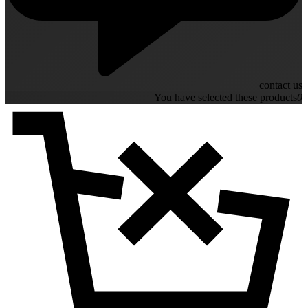
contact us
You have selected these products
0