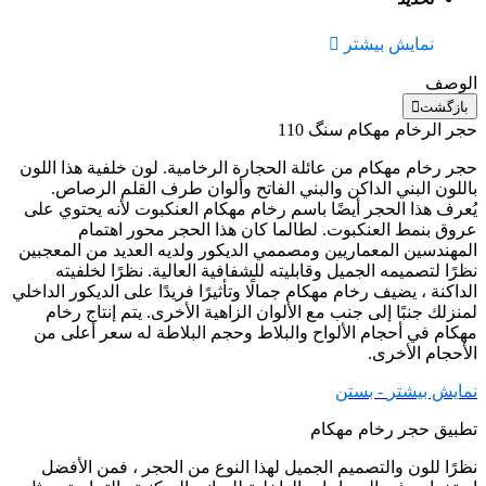
نمایش بیشتر
الوصف
بازگشت
حجر الرخام مهکام سنگ 110
حجر رخام مهکام من عائلة الحجارة الرخامية. لون خلفية هذا اللون
باللون البني الداكن والبني الفاتح وألوان طرف القلم الرصاص.
يُعرف هذا الحجر أيضًا باسم رخام مهکام العنكبوت لأنه يحتوي على
عروق بنمط العنكبوت. لطالما كان هذا الحجر محور اهتمام
المهندسين المعماريين ومصممي الديكور ولديه العديد من المعجبين
نظرًا لتصميمه الجميل وقابليته للشفافية العالية. نظرًا لخلفيته
الداكنة ، يضيف رخام مهکام جمالًا وتأثيرًا فريدًا على الديكور الداخلي
لمنزلك جنبًا إلى جنب مع الألوان الزاهية الأخرى. يتم إنتاج رخام
مهکام في أحجام الألواح والبلاط وحجم البلاطة له سعر أعلى من
الأحجام الأخرى.
نمایش بیشتر
- بستن
تطبيق حجر رخام مهکام
نظرًا للون والتصميم الجميل لهذا النوع من الحجر ، فمن الأفضل