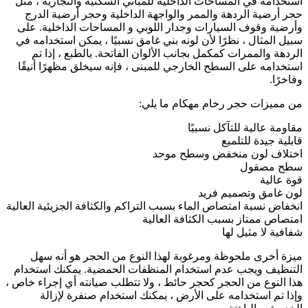
استخدامه في المساحات الداخلية للمباني السكنية والتجارية ، مثل
حجر أرضية الردهة والممر والواجهة الداخلية وحجر أرضية الدرج
وأرضية وقوف السيارات وجدار اللوبي و المساحات الداخلية. على
سبيل المثال ، نظرًا لأن لونه بني غامق نسبيًا ، يمكن استخدامه في
الردهة والممرات كمكمل بجانب الألوان الفاتحة. بالطبع ، إذا تم
استخدامه على السطح الخارجي للمبنى ، فإنه سيخلق مظهرًا أنيقًا
وفاخرًا.
من مميزات حجر رخام مهکام ما يلي:
مقاومة عالية للتآكل نسبيًا
قابلية جيدة للتلميع
اختلاف لون منخفض وسطح موحد
سطح مصقول
قوة عالية
لون غامق وتصميم فريد
انخفاض نسبة امتصاص الماء بسبب التراكم والكثافة الجزيئية العالية
امتصاص ممتاز بسبب الكثافة العالية
شفافية لا مثيل لها
ميزة أخرى ملحوظة ومرغوبة لهذا النوع من الحجر هو أنه سهل
التنظيف ويجب عدم استخدام المنظفات الحمضية. يمكنك استخدام
هذا النوع من الحجر كحجر حائط ، ولا تتطلب صيانته أي إجراء خاص ،
وإذا تم استخدامه على الأرض ، يمكنك استخدام صنفرة لإزالة