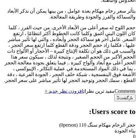
الخدوش والباهتة.
يتأثر سعر رخام مهکام بعدة عوامل ، من بينها يمكن أن نذكر الأبعاد
والسماكة والفرز والجودة وطريقة المعالجة.
حجم اللوح له سعر أعلى من الأبعاد الأخرى. من حيث الفرز ، كلما
كان اللون البني أغمق وكلما كانت الخطوط أكثر انتظامًا ، ارتفع
السعر. عامل آخر هو سماكة الحجر وأبعاده ، والتي لها تأثير مباشر
عليها ، فكلما زاد حجم الحجر ودقة القطع كلما ارتفع سعر الحجر ،
والسبب في ذلك هو أن تكلفة الإنتاج كبيرة – الأحجار أو الألواح ذات
الحجم الأكبر من الحجم الصغير ، ونتيجة لذلك ، سيكون سعر هذا
الحجر أعلى مع أبعاد وألواح كبيرة .. فيما يتعلق بجودة معالجة الحجر
، بما في ذلك المواد المستخدمة في عملية التكاثر ، الإيبوكسي ،
الأشعة فوق البنفسجية ، شبكة خلف الحجر ، الجودة الفرعية ، دقة
القطع ، سمك الحجر وتوحيد الحجر لها تأثير مباشر على سعر الحجر.
Comments
مفید ترین نظرات
افزودن نظر جدید +
بازگشت
Users score to:
حجر الرخام مهکام سنگ 110
(0person)
بناء الجودة
0