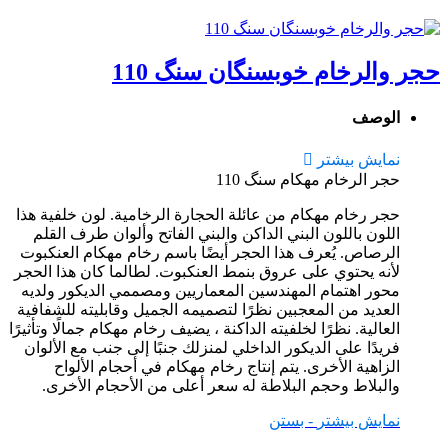
حجر والرخام خوبسنگان سنگ 110
الوصف
نمایش بیشتر
حجر الرخام مهکام سنگ 110
حجر رخام مهکام من عائلة الحجارة الرخامية. لون خلفية هذا
اللون باللون البني الداكن والبني الفاتح وألوان طرف القلم
الرصاص. يُعرف هذا الحجر أيضًا باسم رخام مهکام العنكبوت
لأنه يحتوي على عروق بنمط العنكبوت. لطالما كان هذا الحجر
محور اهتمام المهندسين المعماريين ومصممي الديكور ولديه
العديد من المعجبين نظرًا لتصميمه الجميل وقابليته للشفافية
العالية. نظرًا لخلفيته الداكنة ، يضيف رخام مهکام جمالًا وتأثيرًا
فريدًا على الديكور الداخلي لمنزلك جنبًا إلى جنب مع الألوان
الزاهية الأخرى. يتم إنتاج رخام مهکام في أحجام الألواح
والبلاط وحجم البلاطة له سعر أعلى من الأحجام الأخرى.
نمایش بیشتر
- بستن