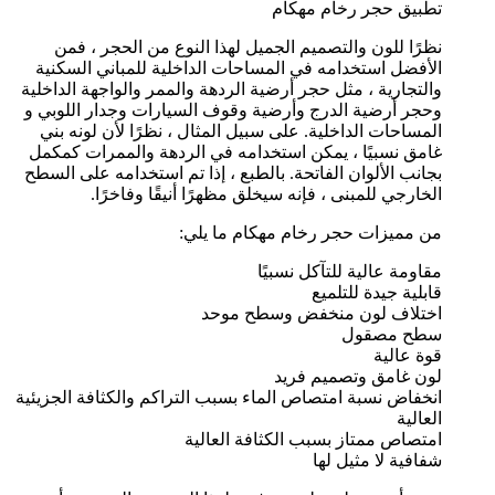
تطبيق حجر رخام مهکام
نظرًا للون والتصميم الجميل لهذا النوع من الحجر ، فمن
الأفضل استخدامه في المساحات الداخلية للمباني السكنية
والتجارية ، مثل حجر أرضية الردهة والممر والواجهة الداخلية
وحجر أرضية الدرج وأرضية وقوف السيارات وجدار اللوبي و
المساحات الداخلية. على سبيل المثال ، نظرًا لأن لونه بني
غامق نسبيًا ، يمكن استخدامه في الردهة والممرات كمكمل
بجانب الألوان الفاتحة. بالطبع ، إذا تم استخدامه على السطح
الخارجي للمبنى ، فإنه سيخلق مظهرًا أنيقًا وفاخرًا.
من مميزات حجر رخام مهکام ما يلي:
مقاومة عالية للتآكل نسبيًا
قابلية جيدة للتلميع
اختلاف لون منخفض وسطح موحد
سطح مصقول
قوة عالية
لون غامق وتصميم فريد
انخفاض نسبة امتصاص الماء بسبب التراكم والكثافة الجزيئية
العالية
امتصاص ممتاز بسبب الكثافة العالية
شفافية لا مثيل لها