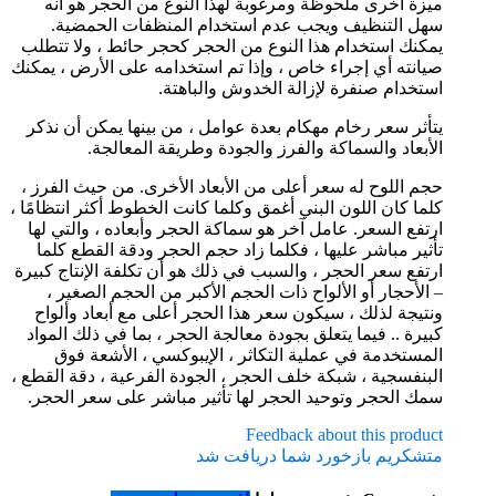
ميزة أخرى ملحوظة ومرغوبة لهذا النوع من الحجر هو أنه
سهل التنظيف ويجب عدم استخدام المنظفات الحمضية.
يمكنك استخدام هذا النوع من الحجر كحجر حائط ، ولا تتطلب
صيانته أي إجراء خاص ، وإذا تم استخدامه على الأرض ، يمكنك
استخدام صنفرة لإزالة الخدوش والباهتة.
يتأثر سعر رخام مهکام بعدة عوامل ، من بينها يمكن أن نذكر
الأبعاد والسماكة والفرز والجودة وطريقة المعالجة.
حجم اللوح له سعر أعلى من الأبعاد الأخرى. من حيث الفرز ،
كلما كان اللون البني أغمق وكلما كانت الخطوط أكثر انتظامًا ،
ارتفع السعر. عامل آخر هو سماكة الحجر وأبعاده ، والتي لها
تأثير مباشر عليها ، فكلما زاد حجم الحجر ودقة القطع كلما
ارتفع سعر الحجر ، والسبب في ذلك هو أن تكلفة الإنتاج كبيرة
– الأحجار أو الألواح ذات الحجم الأكبر من الحجم الصغير ،
ونتيجة لذلك ، سيكون سعر هذا الحجر أعلى مع أبعاد وألواح
كبيرة .. فيما يتعلق بجودة معالجة الحجر ، بما في ذلك المواد
المستخدمة في عملية التكاثر ، الإيبوكسي ، الأشعة فوق
البنفسجية ، شبكة خلف الحجر ، الجودة الفرعية ، دقة القطع ،
سمك الحجر وتوحيد الحجر لها تأثير مباشر على سعر الحجر.
Feedback about this product
متشکریم بازخورد شما دریافت شد